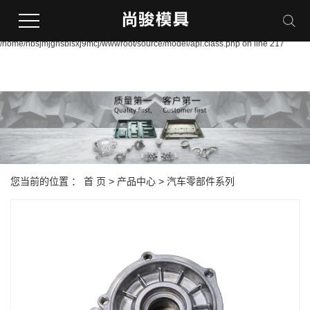
Warning:
file_put_contents(/home/nbsjmjgnsbisxj9mcj/wwwroot/source/cache/license_cache
failed to open stream: Permission denied in
/home/nbsjmjgnsbisxj9mcj/wwwroot/source/model/api.class.php on line 217
您当前的位置 ：
首 页
>
产品中心
>
汽车零部件系列