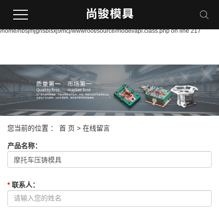
Warning:
file_put_contents(/home/nbsjmjgnsbisxj9mcj/wwwroot/source/cache/license_cache
failed to open stream: Permission denied in
/home/nbsjmjgnsbisxj9mcj/wwwroot/source/model/api.class.php on line 217
您当前的位置 ：
首 页
> 在线留言
产品名称
：
*
联系人
：